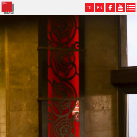
TR
EN