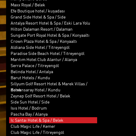
Maxx Royal / Belek
Efe Boutique hotel / kuşadası
Grand Side Hotel & Spa / Side
Antalya Resort Hotel & Spa / Eski Lara Yolu
Hilton Dalaman Resort / Dalaman
Sungate Port Royal Hotel & Spa / Konyaaltı
Crown Plaza Hotel & Spa / Konyaaltı
Aldiana Side Hotel / Titreyengöl
Paradise Side Beach Hotel / Titreyengöl
Marıtım Hotel Club Alantur / Alanya
Serra Palace / Titreyengöl
Belinda Hotel / Antalya
Barut Hotels / Kundu
Sıllyum Golf Resort Hotel & Marek Villas /
Belek
Kervansaray Hotel / Kundu
Zeynep Golf Resort Hotel / Belek
Side Sun Hotel / Side
Isıs Hotel / Bodrum
Pascha Bay / Alanya
Ic Santaı Hotel & Spa / Belek
Club Magıc Lıfe / Kemer
Club Magıc Lıfe / Titreyengöl