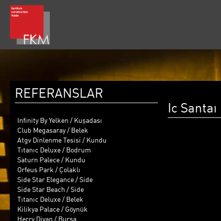
REFERANSLAR
Ic Santaı
Infinity By Yelken / Kuşadası
Club Megasaray / Belek
Atgv Dinlenme Tesisi / Kundu
Tıtanıc Deluxe / Bodrum
Saturn Palece / Kundu
Orfeus Park / Çolaklı
Side Star Elegance / Side
Side Star Beach / Side
Tıtanıc Deluxe / Belek
Kilikya Palace / Göynük
Herry Divan / Bursa