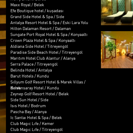
Maxx Royal / Belek
Efe Boutique hotel / kuşadası
Grand Side Hotel & Spa / Side
Antalya Resort Hotel & Spa / Eski Lara Yolu
Hilton Dalaman Resort / Dalaman
Sungate Port Royal Hotel & Spa / Konyaaltı
Crown Plaza Hotel & Spa / Konyaaltı
Aldiana Side Hotel / Titreyengöl
Paradise Side Beach Hotel / Titreyengöl
Marıtım Hotel Club Alantur / Alanya
Serra Palace / Titreyengöl
Belinda Hotel / Antalya
Barut Hotels / Kundu
Sıllyum Golf Resort Hotel & Marek Villas /
Belek
Kervansaray Hotel / Kundu
Zeynep Golf Resort Hotel / Belek
Side Sun Hotel / Side
Isıs Hotel / Bodrum
Pascha Bay / Alanya
Ic Santaı Hotel & Spa / Belek
Club Magıc Lıfe / Kemer
Club Magıc Lıfe / Titreyengöl